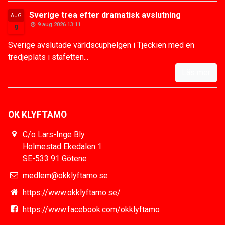
Sverige trea efter dramatisk avslutning
AUG
9 aug 2026 13:11
9
Sverige avslutade världscuphelgen i Tjeckien med en
tredjeplats i stafetten...
Läs mer
OK KLYFTAMO
C/o Lars-Inge Bly
Holmestad Ekedalen 1
SE-533 91 Götene
medlem@okklyftamo.se
https://www.okklyftamo.se/
https://www.facebook.com/okklyftamo