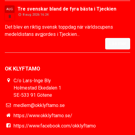
Tre svenskar bland de fyra bästa i Tjeckien
AUG
8 aug 2026 16:24
8
Det blev en riktig svensk toppdag när världscupens
medeldistans avgjordes i Tjeckien...
Läs mer
OK KLYFTAMO
C/o Lars-Inge Bly
Holmestad Ekedalen 1
SE-533 91 Götene
medlem@okklyftamo.se
https://www.okklyftamo.se/
https://www.facebook.com/okklyftamo