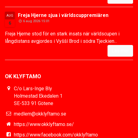
Freja Hjerne sjua i världscuppremiären
AUG
6 aug 2026 15:01
6
Freja Hjerne stod för en stark insats när världscupen i
långdistans avgjordes i Vyšší Brod i södra Tjeckien...
Läs mer
OK KLYFTAMO
C/o Lars-Inge Bly
Holmestad Ekedalen 1
SE-533 91 Götene
medlem@okklyftamo.se
https://www.okklyftamo.se/
https://www.facebook.com/okklyftamo