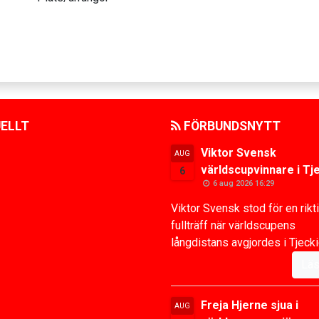
ELLT
FÖRBUNDSNYTT
Viktor Svensk
AUG
världscupvinnare i Tj
6
6 aug 2026 16:29
Viktor Svensk stod för en rikt
fullträff när världscupens
långdistans avgjordes i Tjeckie
Läs
Freja Hjerne sjua i
AUG