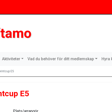
ftamo
Aktiviteter
Vad du behöver för ditt medlemskap
Hyra 
rintcup E5
ntcup E5
Plats/arrangör