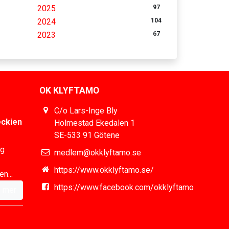
2025
97
2024
104
2023
67
OK KLYFTAMO
C/o Lars-Inge Bly
eckien
Holmestad Ekedalen 1
SE-533 91 Götene
ig
medlem@okklyftamo.se
https://www.okklyftamo.se/
n...
https://www.facebook.com/okklyftamo
 mer