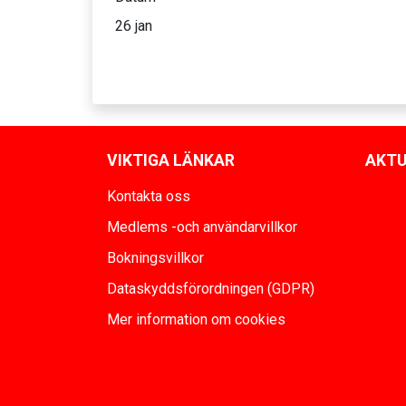
26 jan
VIKTIGA LÄNKAR
AKTU
Kontakta oss
Medlems -och användarvillkor
Bokningsvillkor
Dataskyddsförordningen (GDPR)
Mer information om cookies