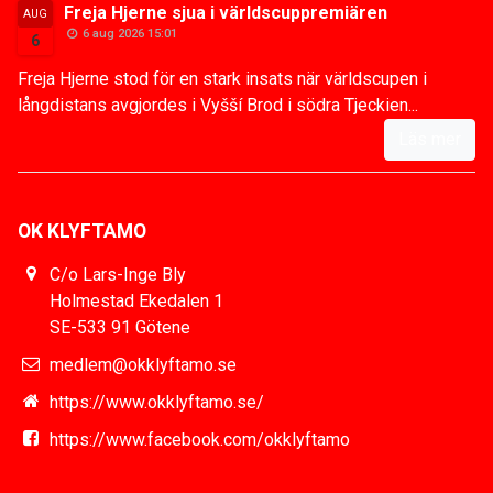
Freja Hjerne sjua i världscuppremiären
AUG
6 aug 2026 15:01
6
Freja Hjerne stod för en stark insats när världscupen i
långdistans avgjordes i Vyšší Brod i södra Tjeckien...
Läs mer
OK KLYFTAMO
C/o Lars-Inge Bly
Holmestad Ekedalen 1
SE-533 91 Götene
medlem@okklyftamo.se
https://www.okklyftamo.se/
https://www.facebook.com/okklyftamo