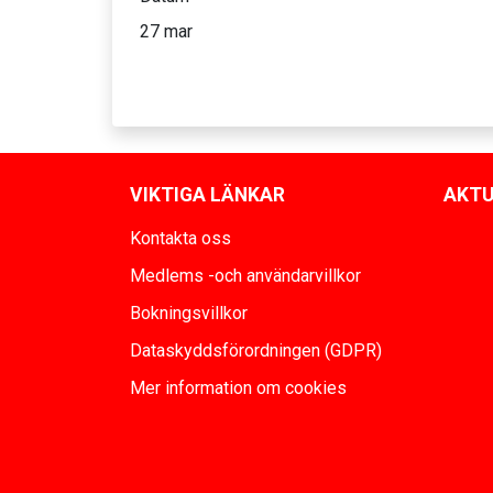
27 mar
VIKTIGA LÄNKAR
AKTU
Kontakta oss
Medlems -och användarvillkor
Bokningsvillkor
Dataskyddsförordningen (GDPR)
Mer information om cookies