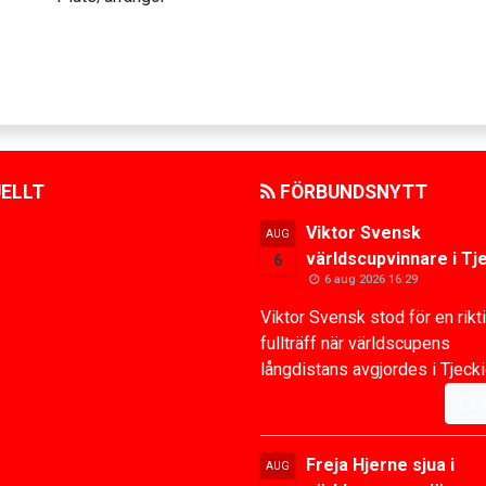
ELLT
FÖRBUNDSNYTT
Viktor Svensk
AUG
världscupvinnare i Tj
6
6 aug 2026 16:29
Viktor Svensk stod för en rikt
fullträff när världscupens
långdistans avgjordes i Tjeckie
Läs
Freja Hjerne sjua i
AUG