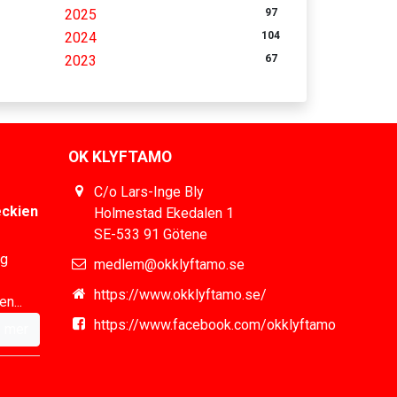
2025
97
2024
104
2023
67
OK KLYFTAMO
C/o Lars-Inge Bly
eckien
Holmestad Ekedalen 1
SE-533 91 Götene
ig
medlem@okklyftamo.se
https://www.okklyftamo.se/
n...
https://www.facebook.com/okklyftamo
 mer