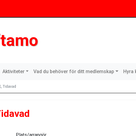
ftamo
Aktiviteter
Vad du behöver för ditt medlemskap
Hyra 
K, Tidavad
Tidavad
Plats/arrangör