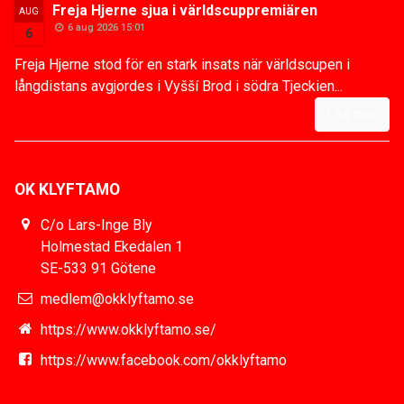
Freja Hjerne sjua i världscuppremiären
AUG
6 aug 2026 15:01
6
Freja Hjerne stod för en stark insats när världscupen i
långdistans avgjordes i Vyšší Brod i södra Tjeckien...
Läs mer
OK KLYFTAMO
C/o Lars-Inge Bly
Holmestad Ekedalen 1
SE-533 91 Götene
medlem@okklyftamo.se
https://www.okklyftamo.se/
https://www.facebook.com/okklyftamo