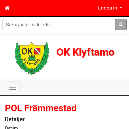
Logga in
Sök
OK Klyftamo
POL Främmestad
Detaljer
Datum