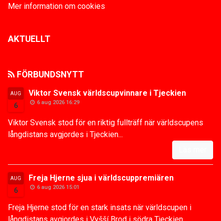
Mer information om cookies
AKTUELLT
FÖRBUNDSNYTT
Viktor Svensk världscupvinnare i Tjeckien
AUG
6 aug 2026 16:29
6
Viktor Svensk stod för en riktig fullträff när världscupens
långdistans avgjordes i Tjeckien...
Läs mer
Freja Hjerne sjua i världscuppremiären
AUG
6 aug 2026 15:01
6
Freja Hjerne stod för en stark insats när världscupen i
långdistans avgjordes i Vyšší Brod i södra Tjeckien...