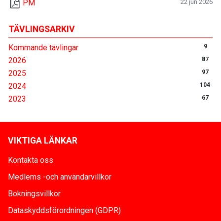
PM
22 jun 2026
TÄVLINGSARKIV
Kommande tävlingar
9
2026
87
2025
97
2024
104
2023
67
VIKTIGA LÄNKAR
Kontakta oss
Medlems -och användarvillkor
Bokningsvillkor
Dataskyddsförordningen (GDPR)