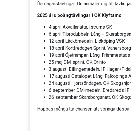
flerdagarstävlingar. Du anmäler dig till tävlinga
2025 års poängtävlingar i OK Klyftamo
4 april Axvallanatta, Istrums SK
6 april Tibrodubbeln Lång + Skaraborgs
12 april Läckömedeln, Lidköping VSK
18 april Kortfredagen Sprint, Vänersbor
19 april Öjetrampen Lång, Främmestads
25 maj DM-sprint, OK Orinto
3 augusti Billingemedeln, IF Hagen/Tid
17 augusti Ostalöpet Lång, Falköpings 
24 augusti Hjortsöndagen, OK Skogshjor
6 september DM-medeln, Bredareds IF
26 september Skaraborgsnatt, OK Skogs
Hoppas många tar chansen att springa dessa tä