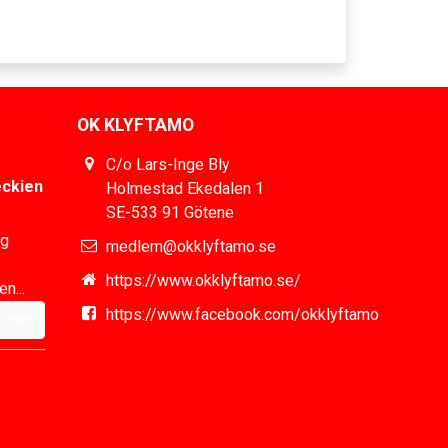
OK KLYFTAMO
C/o Lars-Inge Bly
eckien
Holmestad Ekedalen 1
SE-533 91 Götene
ig
medlem@okklyftamo.se
https://www.okklyftamo.se/
n...
https://www.facebook.com/okklyftamo
 mer