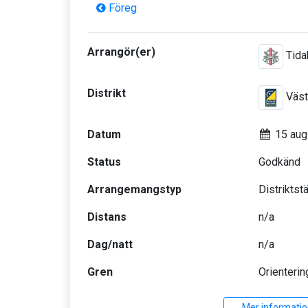
Föreg
Arrangör(er)
Tida
Distrikt
Väst
Datum
15 aug
Status
Godkänd
Arrangemangstyp
Distriktst
Distans
n/a
Dag/natt
n/a
Gren
Orienterin
Mer informatio