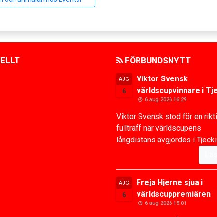
ELLT
FÖRBUNDSNYTT
Viktor Svensk
AUG
världscupvinnare i Tj
6
6 aug 2026 16:29
Viktor Svensk stod för en rikt
fullträff när världscupens
långdistans avgjordes i Tjeckie
Läs
Freja Hjerne sjua i
AUG
världscuppremiären
6
6 aug 2026 15:01