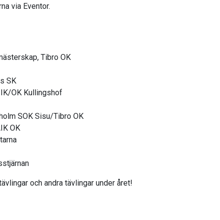
rna via Eventor.
mästerskap, Tibro OK
gs SK
 IK/OK Kullingshof
aholm SOK Sisu/Tibro OK
AIK OK
tarna
stjärnan
vlingar och andra tävlingar under året!