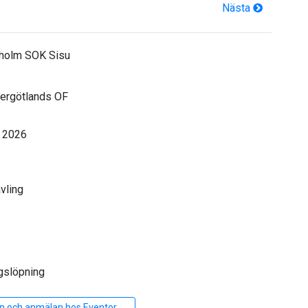
Nästa
holm SOK Sisu
ergötlands OF
 2026
ävling
gslöpning
n och anmälan hos Eventor